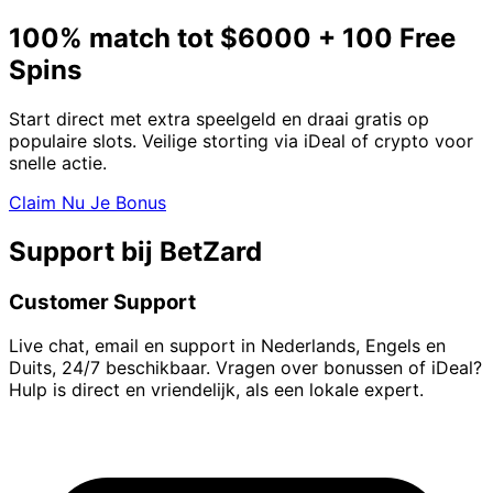
100% match tot $6000 + 100 Free
Spins
Start direct met extra speelgeld en draai gratis op
populaire slots. Veilige storting via iDeal of crypto voor
snelle actie.
Claim Nu Je Bonus
Support bij BetZard
Customer Support
Live chat, email en support in Nederlands, Engels en
Duits, 24/7 beschikbaar. Vragen over bonussen of iDeal?
Hulp is direct en vriendelijk, als een lokale expert.