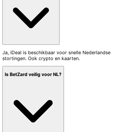
Ja, iDeal is beschikbaar voor snelle Nederlandse
stortingen. Ook crypto en kaarten.
Is BetZard veilig voor NL?