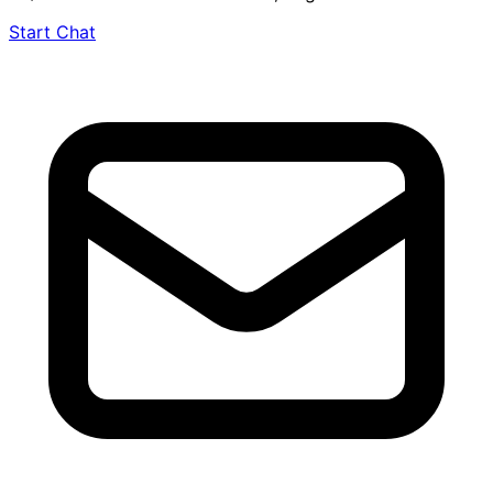
Start Chat