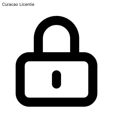
Curacao Licentie