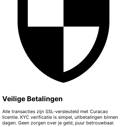
Veilige Betalingen
Alle transacties zijn SSL-versleuteld met Curacao
licentie. KYC verificatie is simpel, uitbetalingen binnen
dagen. Geen zorgen over je geld, puur betrouwbaar.